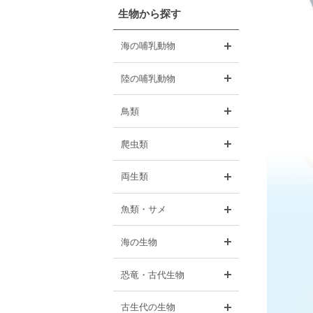
生物から探す
開く
海の哺乳動物
開く
陸の哺乳動物
開く
鳥類
開く
爬虫類
開く
両生類
開く
魚類・サメ
開く
海の生物
開く
恐竜・古代生物
開く
古生代の生物