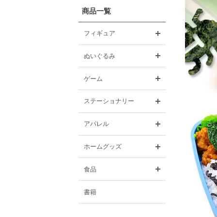
商品一覧
開く
フィギュア
開く
ぬいぐるみ
開く
ゲーム
開く
ステーショナリー
開く
アパレル
開く
ホームグッズ
開く
食品
書籍