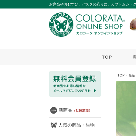
お弁当やおむすび、パスタの彩りに、カブトムシ・
TOP
TOP
>
食品
新商品
（7/30追加）
人気の商品・生物