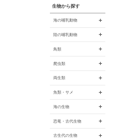
生物から探す
開く
海の哺乳動物
開く
陸の哺乳動物
開く
鳥類
開く
爬虫類
開く
両生類
開く
魚類・サメ
開く
海の生物
開く
恐竜・古代生物
開く
古生代の生物