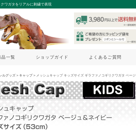
リクワガタをリアルに刺繍で表現
商品一覧
ショップガイド
よくあるご質問
レルグッズ
>
キャップ
> メッシュキャップ キッズサイズ ギラファノコギリクワガタ ベー