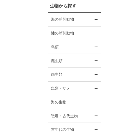
生物から探す
開く
海の哺乳動物
開く
陸の哺乳動物
開く
鳥類
開く
爬虫類
開く
両生類
開く
魚類・サメ
開く
海の生物
開く
恐竜・古代生物
開く
古生代の生物