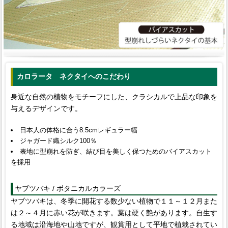
カロラータ ネクタイへのこだわり
身近な自然の植物をモチーフにした、クラシカルで上品な印象を
与えるデザインです。
日本人の体格に合う8.5cmレギュラー幅
ジャガード織シルク100％
表地に型崩れを防ぎ、結び目を美しく保つためのバイアスカット
を採用
ヤブツバキ / ボタニカルカラーズ
ヤブツバキは、冬季に開花する数少ない植物で１１～１２月また
は２～４月に赤い花が咲きます。葉は硬く艶があります。自生す
る地域は沿海地や山地ですが、観賞用として平地で植栽されてい