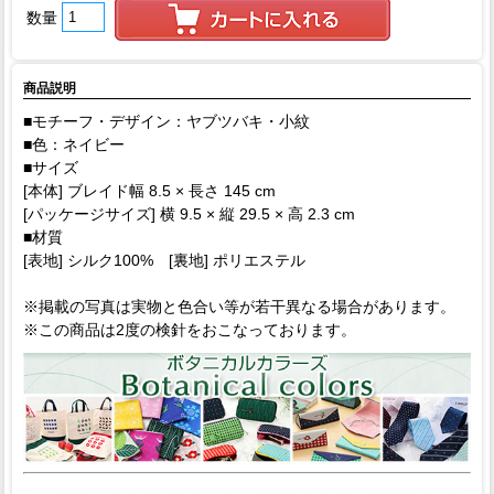
数量
商品説明
■モチーフ・デザイン：ヤブツバキ・小紋
■色：ネイビー
■サイズ
[本体] ブレイド幅 8.5 × 長さ 145 cm
[パッケージサイズ] 横 9.5 × 縦 29.5 × 高 2.3 cm
■材質
[表地] シルク100% [裏地] ポリエステル
※掲載の写真は実物と色合い等が若干異なる場合があります。
※この商品は2度の検針をおこなっております。