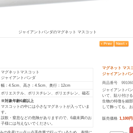
ジャイアントパンダのマグネット マスコット
マグネット マス
マグネットマスコット
ジャイアントパン
ジャイアントパンダ
商品番号 99106
幅：4.5cm、高さ：4.5cm、奥行：12cm
ジャイアントパン
ポリエステル、ポリスチレン、ポリエチレン、磁石
いて、貼り付ける
※対象年齢6歳以上
生物の特徴を細部
マスコットの中には小さなマグネットが入っていま
して飾っても、お
す。
誤飲・窒息などの危険がありますので、6歳未満のお
販売価格
1,100円
子様には与えないでください。
みの生産は一点一点手作業で行っているため、表情に