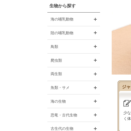
生物から探す
開く
海の哺乳動物
開く
陸の哺乳動物
開く
鳥類
開く
爬虫類
開く
両生類
ジャ
開く
魚類・サメ
開く
海の生物
少な
開く
恐竜・古代生物
く体
開く
古生代の生物