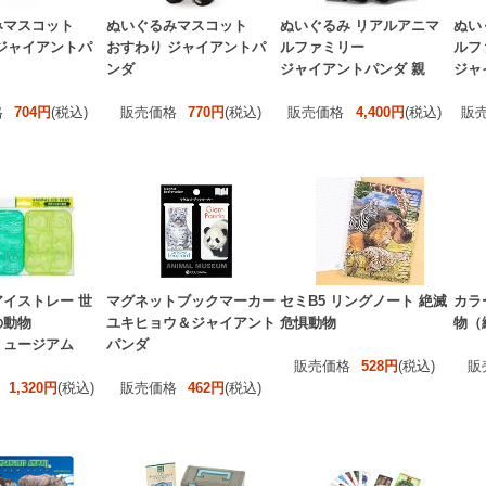
みマスコット
ぬいぐるみマスコット
ぬいぐるみ リアルアニマ
ぬい
ジャイアントパ
おすわり ジャイアントパ
ルファミリー
ルフ
ンダ
ジャイアントパンダ 親
ジャ
格
704円
(税込)
販売価格
770円
(税込)
販売価格
4,400円
(税込)
販
イストレー 世
マグネットブックマーカー
セミB5 リングノート 絶滅
カラ
の動物
ユキヒョウ＆ジャイアント
危惧動物
物（縦
ミュージアム
パンダ
販売価格
528円
(税込)
販
1,320円
(税込)
販売価格
462円
(税込)