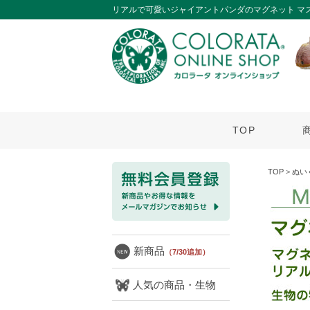
リアルで可愛いジャイアントパンダのマグネット マ
TOP
TOP
>
ぬい
新商品
（7/30追加）
人気の商品・生物