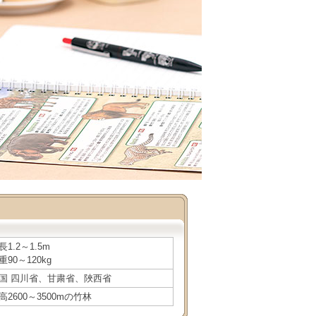
長1.2～1.5m
重90～120kg
国 四川省、甘粛省、陜西省
高2600～3500mの竹林