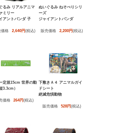
ぐるみ リアルアニマ
ぬいぐるみ ねそべりシリ
ァミリー
ーズ
イアントパンダ 子
ジャイアントパンダ
売価格
2,640円
(税込)
販売価格
2,200円
(税込)
ー定規15cm 世界の動
下敷きＡ４ アニマルガイ
3.3cm）
ドシート
絶滅危惧動物
売価格
264円
(税込)
販売価格
528円
(税込)