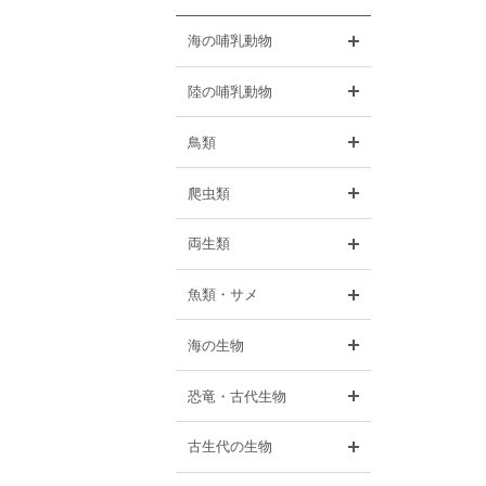
開く
海の哺乳動物
開く
陸の哺乳動物
開く
鳥類
開く
爬虫類
開く
両生類
開く
魚類・サメ
開く
海の生物
開く
恐竜・古代生物
開く
古生代の生物