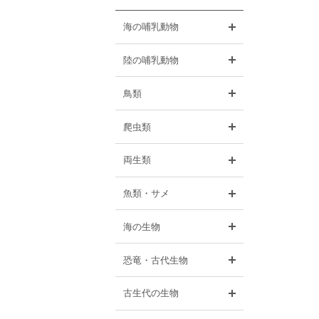
開く
海の哺乳動物
開く
陸の哺乳動物
開く
鳥類
開く
爬虫類
開く
両生類
開く
魚類・サメ
開く
海の生物
開く
恐竜・古代生物
開く
古生代の生物