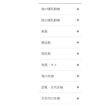
開く
海の哺乳動物
開く
陸の哺乳動物
開く
鳥類
開く
爬虫類
開く
両生類
開く
魚類・サメ
開く
海の生物
開く
恐竜・古代生物
開く
古生代の生物