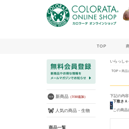
TOP
いらっしゃ
TOP
> 商
下記の内容
新商品
（7/30追加）
下敷きＡ
この商品
人気の商品・生物
商品一覧