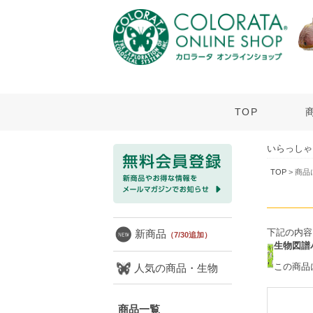
TOP
いらっしゃ
TOP
> 商
下記の内容
新商品
（7/30追加）
生物図譜
この商品
人気の商品・生物
商品一覧