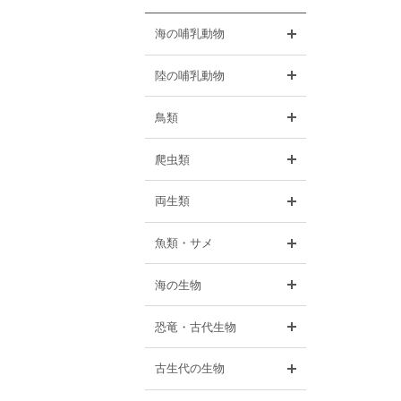
開く
海の哺乳動物
開く
陸の哺乳動物
開く
鳥類
開く
爬虫類
開く
両生類
開く
魚類・サメ
開く
海の生物
開く
恐竜・古代生物
開く
古生代の生物