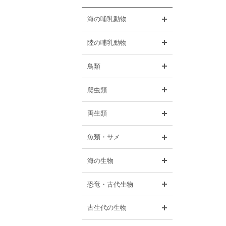
開く
海の哺乳動物
開く
陸の哺乳動物
開く
鳥類
開く
爬虫類
開く
両生類
開く
魚類・サメ
開く
海の生物
開く
恐竜・古代生物
開く
古生代の生物