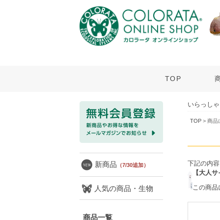
TOP
いらっしゃ
TOP
> 商
下記の内容
新商品
（7/30追加）
【大人サイ
この商品
人気の商品・生物
商品一覧