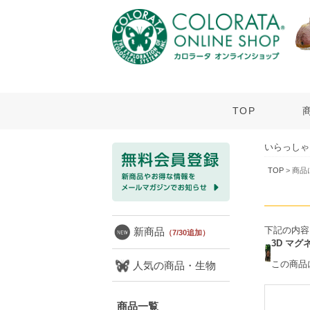
TOP
いらっしゃ
TOP
> 商
下記の内容
新商品
（7/30追加）
3D マ
この商品
人気の商品・生物
商品一覧