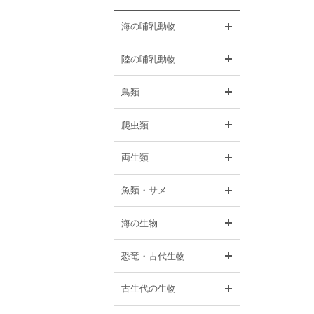
開く
海の哺乳動物
開く
陸の哺乳動物
開く
鳥類
開く
爬虫類
開く
両生類
開く
魚類・サメ
開く
海の生物
開く
恐竜・古代生物
開く
古生代の生物