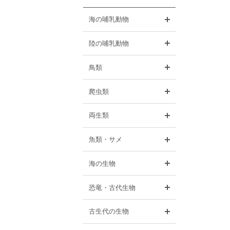
開く
海の哺乳動物
開く
陸の哺乳動物
開く
鳥類
開く
爬虫類
開く
両生類
開く
魚類・サメ
開く
海の生物
開く
恐竜・古代生物
開く
古生代の生物