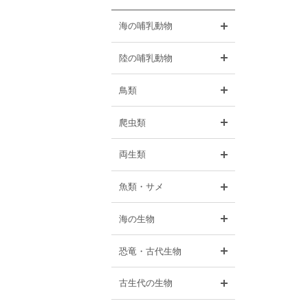
開く
海の哺乳動物
開く
陸の哺乳動物
開く
鳥類
開く
爬虫類
開く
両生類
開く
魚類・サメ
開く
海の生物
開く
恐竜・古代生物
開く
古生代の生物