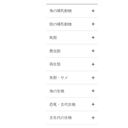
開く
海の哺乳動物
開く
陸の哺乳動物
開く
鳥類
開く
爬虫類
開く
両生類
開く
魚類・サメ
開く
海の生物
開く
恐竜・古代生物
開く
古生代の生物