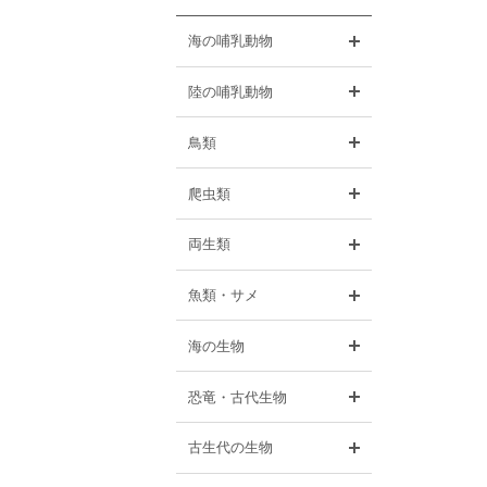
開く
海の哺乳動物
開く
陸の哺乳動物
開く
鳥類
開く
爬虫類
開く
両生類
開く
魚類・サメ
開く
海の生物
開く
恐竜・古代生物
開く
古生代の生物