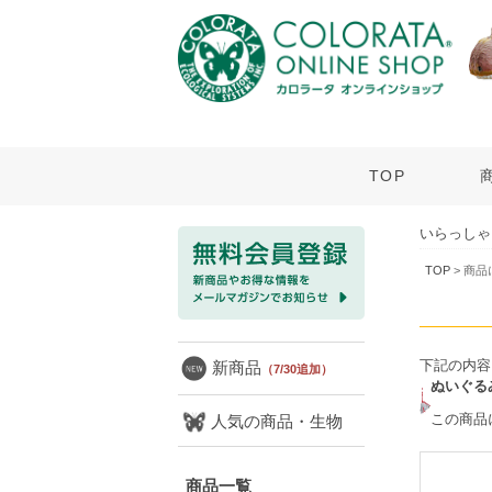
TOP
いらっしゃ
TOP
> 商
下記の内容
新商品
（7/30追加）
ぬいぐる
この商品
人気の商品・生物
商品一覧