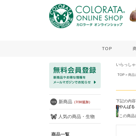
TOP
いらっしゃ
TOP
> 商
下記の内容
新商品
（7/30追加）
やんばる
この商品
人気の商品・生物
商品一覧