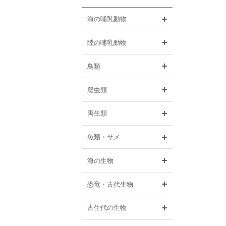
開く
海の哺乳動物
開く
陸の哺乳動物
開く
鳥類
開く
爬虫類
開く
両生類
開く
魚類・サメ
開く
海の生物
開く
恐竜・古代生物
開く
古生代の生物