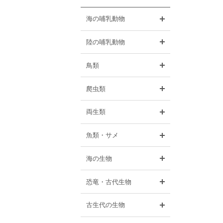
開く
海の哺乳動物
開く
陸の哺乳動物
開く
鳥類
開く
爬虫類
開く
両生類
開く
魚類・サメ
開く
海の生物
開く
恐竜・古代生物
開く
古生代の生物