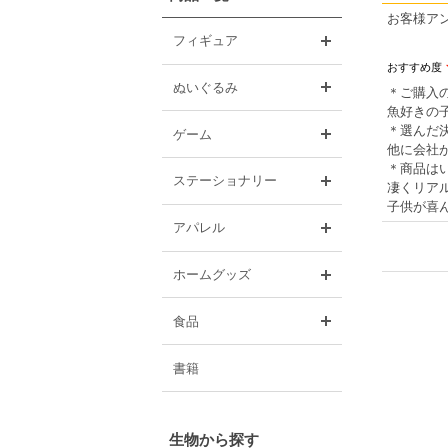
お客様ア
開く
フィギュア
おすすめ度
開く
ぬいぐるみ
＊ご購入
魚好きの
開く
＊選んだ
ゲーム
他に会社
＊商品は
開く
ステーショナリー
凄くリア
子供が喜
開く
アパレル
開く
ホームグッズ
開く
食品
書籍
生物から探す