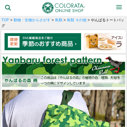
TOP
>
動物・生物からさがす
>
鳥類
>
鳥類 その他
> やんばるトートバッ
グ