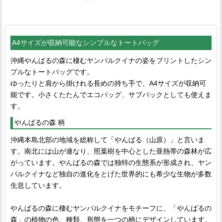
A4サイズが収納可能なシンプルなトートバッグ
沖縄やんばるの森に棲むヤンバルクイナの姿をプリントしたシン
プルなトートバッグです。
ゆったりと肩から掛けれる長めの持ち手で、A4サイズが収納可
能です。小さくたたんでエコバッグ、サブバックとしても使えま
す。
やんばるの森 柄
沖縄本島北部の地域を総称して「やんばる（山原）」と言いま
す。南北には山が連なり、照葉樹を中心とした亜熱帯の森林が広
がっています。やんばるの森では独特の生態系が形成され、ヤン
バルクイナなど独自の進化をとげた世界的にも希少な生物が多数
生息しています。
やんばるの森に棲むヤンバルクイナをモチーフに、「やんばるの
森」の植物の色、種類、形態を一つの柄にデザインしています。