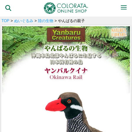
TOP
>
ぬいぐるみ
>
陸の生物
> やんばるの親子