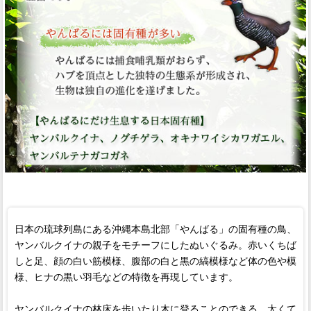
日本の琉球列島にある沖縄本島北部「やんばる」の固有種の鳥、
ヤンバルクイナの親子をモチーフにしたぬいぐるみ。赤いくちば
しと足、顔の白い筋模様、腹部の白と黒の縞模様など体の色や模
様、ヒナの黒い羽毛などの特徴を再現しています。
ヤンバルクイナの林床を歩いたり木に登ることのできる、太くて