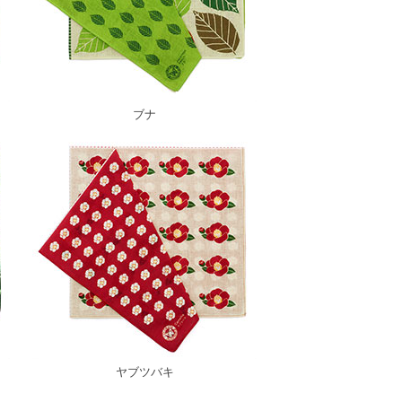
ブナ
ヤブツバキ