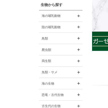
生物から探す
開く
海の哺乳動物
開く
陸の哺乳動物
開く
鳥類
開く
爬虫類
開く
両生類
開く
魚類・サメ
開く
海の生物
開く
恐竜・古代生物
開く
古生代の生物