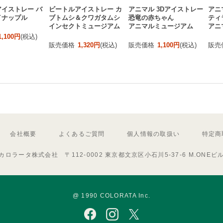
イストレー バ
ビートルアイストレー カ
アニマル 3Dアイストレー
アニ
イナップル
ブトムシ＆クワガタムシ
恐竜の赤ちゃん
ティ
インセクトミュージアム
アニマルミュージアム
アニ
1,100円
(税込)
販売価格
1,320円
(税込)
販売価格
1,100円
(税込)
販売
会社概要
よくあるご質問
個人情報の取扱い
特定商
カロラータ株式会社 〒112-0002 東京都文京区小石川5-37-6 M.ONEビ
@ 1990 COLORATA Inc.