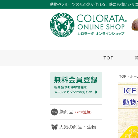
動物やフルーツの形の氷が作れる、熱にも強いシリ
TOP
TOP
>
ホー
新商品
（7/30追加）
人気の商品・生物