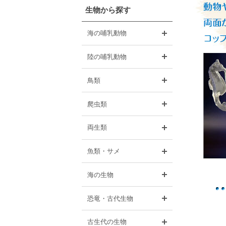
生物から探す
開く
海の哺乳動物
開く
陸の哺乳動物
開く
鳥類
開く
爬虫類
開く
両生類
開く
魚類・サメ
開く
海の生物
開く
恐竜・古代生物
開く
古生代の生物