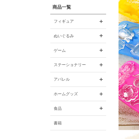
商品一覧
開く
フィギュア
開く
ぬいぐるみ
開く
ゲーム
開く
ステーショナリー
開く
アパレル
開く
ホームグッズ
開く
食品
書籍