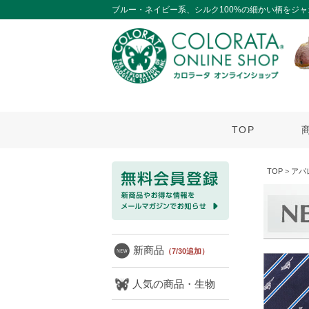
ブルー・ネイビー系、シルク100%の細かい柄をジ
TOP
TOP
>
アパ
新商品
（7/30追加）
人気の商品・生物