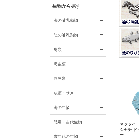
生物から探す
開く
海の哺乳動物
開く
陸の哺乳動物
開く
鳥類
開く
爬虫類
開く
両生類
開く
魚類・サメ
開く
海の生物
開く
恐竜・古代生物
ネクタイ
シャチ ド
ー
開く
古生代の生物