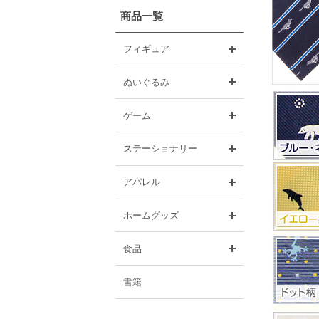
商品一覧
開く
フィギュア
開く
ぬいぐるみ
開く
ゲーム
開く
ステーショナリー
開く
アパレル
開く
ホームグッズ
開く
食品
書籍