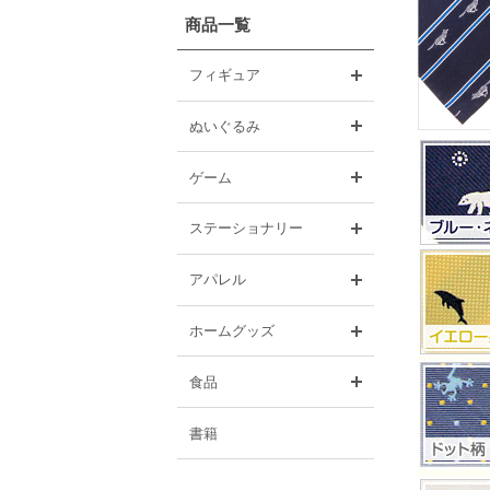
商品一覧
開く
フィギュア
開く
ぬいぐるみ
開く
ゲーム
開く
ステーショナリー
開く
アパレル
開く
ホームグッズ
開く
食品
書籍