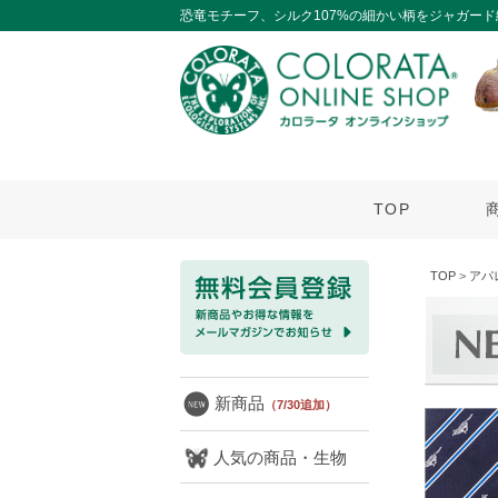
恐竜モチーフ、シルク107%の細かい柄をジャガー
TOP
TOP
>
アパ
新商品
（7/30追加）
人気の商品・生物