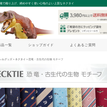
ド織で織り上げ、締めやすく使い心地のよい上質なネクタイ
商品一覧
ショップガイド
よくあるご質問
レルグッズ
>
ネクタイ
> 恐竜・古生代の生物 モチーフ