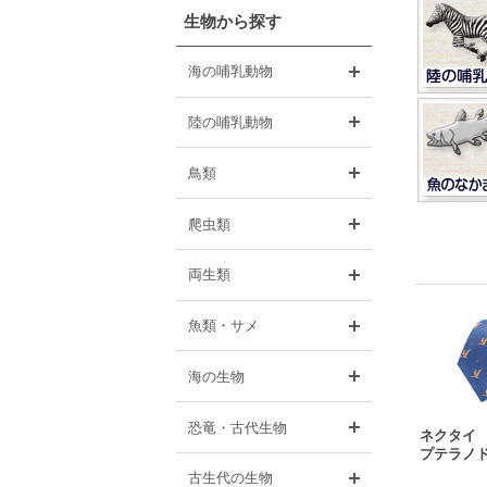
生物から探す
開く
海の哺乳動物
開く
陸の哺乳動物
開く
鳥類
開く
爬虫類
開く
両生類
開く
魚類・サメ
開く
海の生物
開く
恐竜・古代生物
ネクタイ
プテラノド
開く
古生代の生物