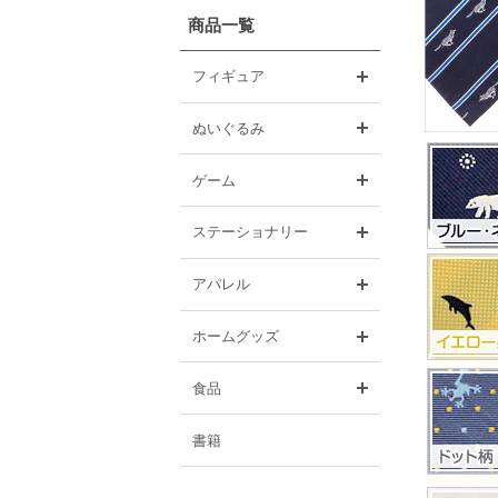
商品一覧
開く
フィギュア
開く
ぬいぐるみ
開く
ゲーム
開く
ステーショナリー
開く
アパレル
開く
ホームグッズ
開く
食品
書籍