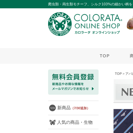
爬虫類・両生類モチーフ、シルク103%の細かい柄
TOP
TOP
>
アパ
新商品
（7/30追加）
人気の商品・生物