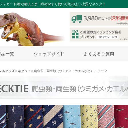
をジャガード織で織り上げ、締めやすく使い心地のよい上質なネクタイ
商品一覧
ショップガイド
よくあるご質問
レルグッズ
>
ネクタイ
> 爬虫類・両生類（ウミガメ・カエルなど） モチーフ