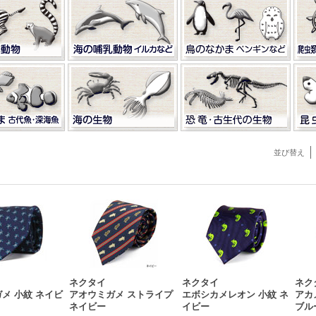
並び替え
ネクタイ
ネクタイ
ネク
メ 小紋 ネイビ
アオウミガメ ストライプ
エボシカメレオン 小紋 ネ
アカ
ネイビー
イビー
ブル