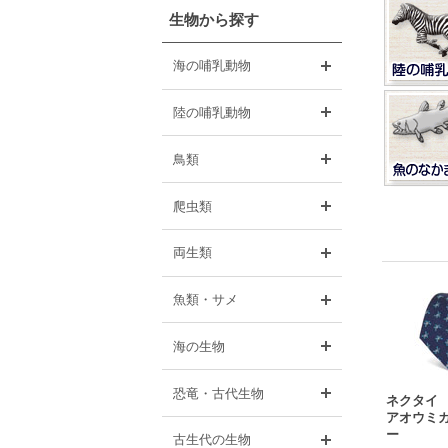
生物から探す
開く
海の哺乳動物
開く
陸の哺乳動物
開く
鳥類
開く
爬虫類
開く
両生類
開く
魚類・サメ
開く
海の生物
開く
恐竜・古代生物
ネクタイ
アオウミガ
ー
開く
古生代の生物