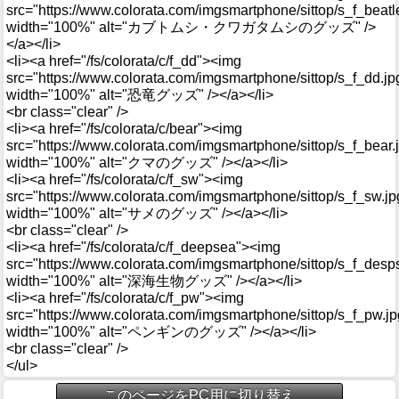
src="https://www.colorata.com/imgsmartphone/sittop/s_f_beatl
width="100%" alt="カブトムシ・クワガタムシのグッズ" />
</a></li>
<li><a href="/fs/colorata/c/f_dd"><img
src="https://www.colorata.com/imgsmartphone/sittop/s_f_dd.jp
width="100%" alt="恐竜グッズ" /></a></li>
<br class="clear" />
<li><a href="/fs/colorata/c/bear"><img
src="https://www.colorata.com/imgsmartphone/sittop/s_f_bear.
width="100%" alt="クマのグッズ" /></a></li>
<li><a href="/fs/colorata/c/f_sw"><img
src="https://www.colorata.com/imgsmartphone/sittop/s_f_sw.jp
width="100%" alt="サメのグッズ" /></a></li>
<br class="clear" />
<li><a href="/fs/colorata/c/f_deepsea"><img
src="https://www.colorata.com/imgsmartphone/sittop/s_f_desp
width="100%" alt="深海生物グッズ" /></a></li>
<li><a href="/fs/colorata/c/f_pw"><img
src="https://www.colorata.com/imgsmartphone/sittop/s_f_pw.jp
width="100%" alt="ペンギンのグッズ" /></a></li>
<br class="clear" />
</ul>
このページをPC用に切り替え