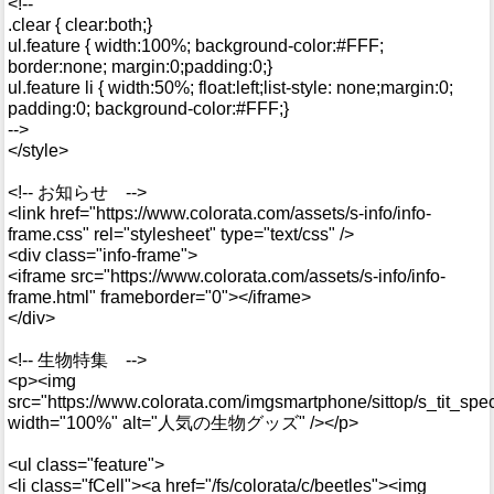
<!--
.clear { clear:both;}
ul.feature { width:100%; background-color:#FFF;
border:none; margin:0;padding:0;}
ul.feature li { width:50%; float:left;list-style: none;margin:0;
padding:0; background-color:#FFF;}
-->
</style>
<!-- お知らせ -->
<link href="https://www.colorata.com/assets/s-info/info-
frame.css" rel="stylesheet" type="text/css" />
<div class="info-frame">
<iframe src="https://www.colorata.com/assets/s-info/info-
frame.html" frameborder="0"></iframe>
</div>
<!-- 生物特集 -->
<p><img
src="https://www.colorata.com/imgsmartphone/sittop/s_tit_spec
width="100%" alt="人気の生物グッズ" /></p>
<ul class="feature">
<li class="fCell"><a href="/fs/colorata/c/beetles"><img