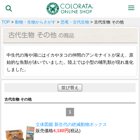
TOP
>
動物・生物からさがす
>
恐竜・古代生物
> 古代生物 その他
中生代の海や湖にはイカやタコの仲間のアンモナイトが栄え、原
始的な魚類が泳いでいました。陸上では小型の哺乳類が現れ進化
しました。
並び替え
古代生物 その他
1
立体図鑑 新生代の絶滅動物ボックス
販売価格
4,180円
(税込)