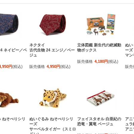
ネクタイ
立体図鑑 新生代の絶滅動
ぬい
24 ネイビー／ベ
古代生物 24 エンジ／ベー
物ボックス
ーズ
ジュ
マン
販売価格
4,180円
(税込)
4,950円
(税込)
販売価格
4,950円
(税込)
販売
 ねそべりシリ
ぬいぐるみ ねそべりシリ
フェイスタオル 白亜紀の
アニ
ーズ
恐竜・翼竜 ベージュ
ュラ
サーベルタイガー（スミロ
アニ