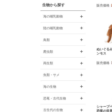
生物から探す
販売価格
開く
海の哺乳動物
開く
陸の哺乳動物
開く
鳥類
ぬいぐるみ
開く
爬虫類
ンモス
開く
販売価格
両生類
開く
魚類・サメ
開く
海の生物
開く
恐竜・古代生物
シャープペ
開く
古生代の生物
恐竜の世