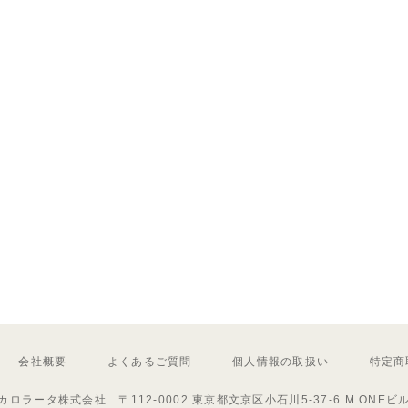
会社概要
よくあるご質問
個人情報の取扱い
特定商
カロラータ株式会社 〒112-0002 東京都文京区小石川5-37-6 M.ONEビ