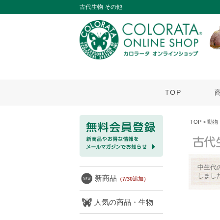
古代生物 その他
TOP
TOP
>
動物
中生代
しまし
新商品
（7/30追加）
人気の商品・生物