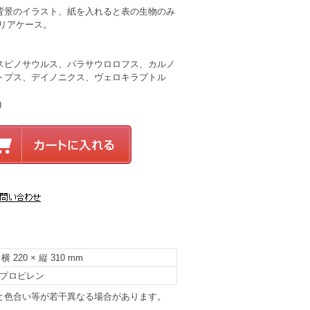
背景のイラスト、紙を入れると表の生物のみ
クリアケース。
スピノサウルス、パラサウロロフス、カルノ
トプス、デイノニクス、ヴェロキラプトル
)
横 220 × 縦 310 mm
プロピレン
と色合い等が若干異なる場合があります。