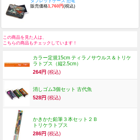
タブレットケース 恐竜
販売価格
1,760円
(税込)
この商品を見た人は、
こちらの商品もチェックしています！
カラー定規15cm ティラノサウルス＆トリケ
ラトプス（縦2.5cm）
264円
(税込)
消しゴム3個セット 古代魚
528円
(税込)
かきかた鉛筆３本セット２Ｂ
トリケラトプス
286円
(税込)