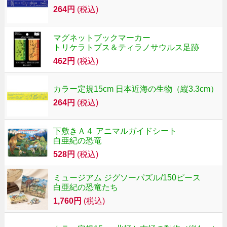
264円
(税込)
マグネットブックマーカー
トリケラトプス＆ティラノサウルス足跡
462円
(税込)
カラー定規15cm 日本近海の生物（縦3.3cm）
264円
(税込)
下敷きＡ４ アニマルガイドシート
白亜紀の恐竜
528円
(税込)
ミュージアム ジグソーパズル/150ピース
白亜紀の恐竜たち
1,760円
(税込)