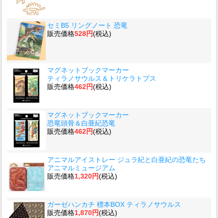
セミB5 リングノート 恐竜
販売価格
528円
(税込)
マグネットブックマーカー
ティラノサウルス＆トリケラトプス
販売価格
462円
(税込)
マグネットブックマーカー
恐竜頭骨＆白亜紀恐竜
販売価格
462円
(税込)
アニマルアイストレー ジュラ紀と白亜紀の恐竜たち
アニマルミュージアム
販売価格
1,320円
(税込)
ガーゼハンカチ 標本BOX ティラノサウルス
販売価格
1,870円
(税込)