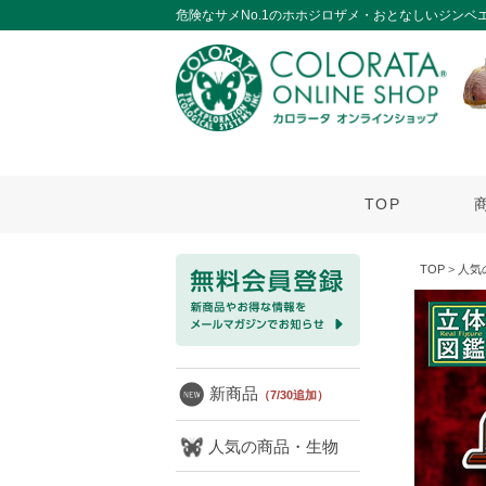
危険なサメNo.1のホホジロザメ・おとなしいジンベ
TOP
TOP
>
人気
新商品
（7/30追加）
人気の商品・生物