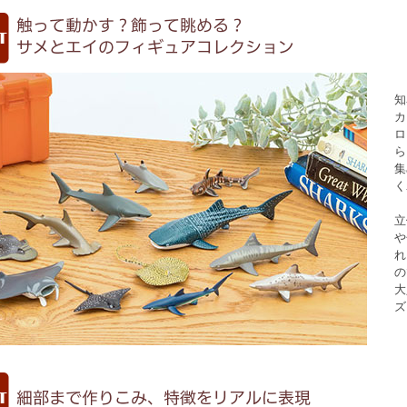
知
カ
ロ
ら
集
く
立
や
れ
の
大
ズ