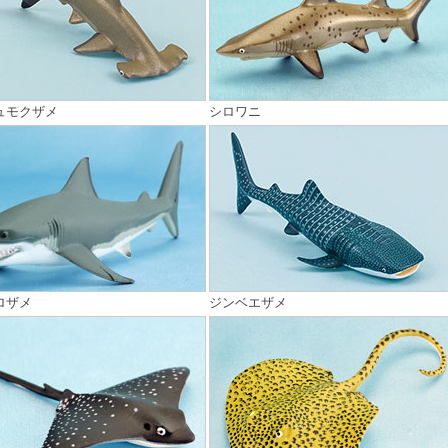
ュモクザメ
シロワニ
ロザメ
ジンベエザメ