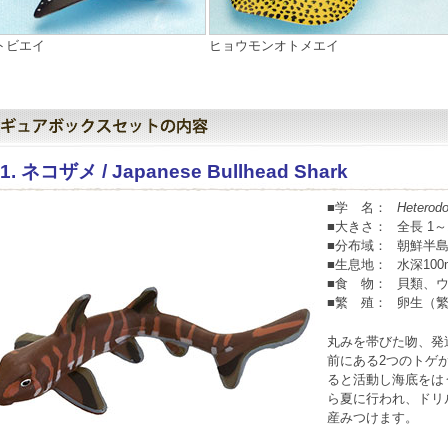
トビエイ
ヒョウモンオトメエイ
1. ネコザメ / Japanese Bullhead Shark
■学 名：
Heterodo
■大きさ：
全長 1～
■分布域：
朝鮮半
■生息地：
水深10
■食 物：
貝類、
■繁 殖：
卵生（
丸みを帯びた吻、発
前にある2つのトゲ
ると活動し海底をは
ら夏に行われ、ドリ
産みつけます。