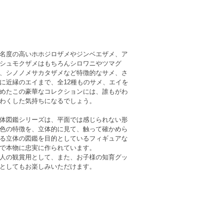
名度の高いホホジロザメやジンベエザメ、ア
シュモクザメはもちろんシロワニやツマグ
、シノノメサカタザメなど特徴的なサメ、さ
に近縁のエイまで、全12種ものサメ、エイを
めたこの豪華なコレクションには、誰もがわ
わくした気持ちになるでしょう。
体図鑑シリーズは、平面では感じられない形
色の特徴を、立体的に見て、触って確かめら
る立体の図鑑を目的としているフィギュアな
で本物に忠実に作られています。
人の観賞用として、また、お子様の知育グッ
としてもお楽しみいただけます。