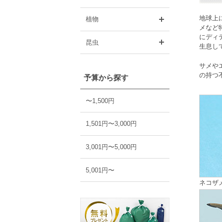
開く
地球上
植物
メなど
にディ
開く
昆虫
生息し
サメや
の持つ
予算から探す
〜1,500円
1,501円〜3,000円
3,001円〜5,000円
5,001円〜
ネコザ