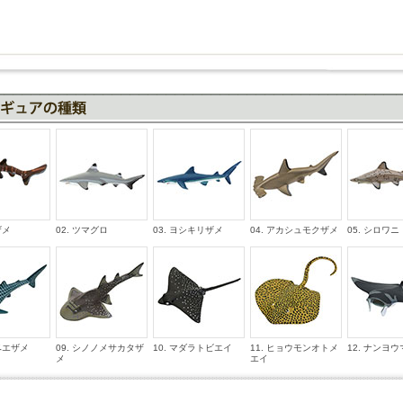
ザメ
02. ツマグロ
03. ヨシキリザメ
04. アカシュモクザメ
05. シロワニ
ンベエザメ
09. シノノメサカタザ
10. マダラトビエイ
11. ヒョウモンオトメ
12. ナンヨ
メ
エイ