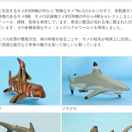
に生息する
サメ
約500種の中から"危険なサメ"No.1のホホジロザメ、魚類
特徴のあるサメ8種、サメの近縁種エイ約530種の中から4種をセレクトしま
ティール、模様、彩色を表現しています。寒流と暖流が流れる海に囲まれた日本
ています。その多種多様なサメ・エイのリアルワールドを再現しました。
エイの生態や繁殖方法、体の特徴を知ることや、サメの祖先が地球上に出現し
不思議な能力など本来の魅力を知って欲しいと願っています。
メ
ツマグロ