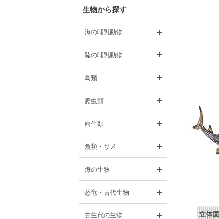
生物から探す
開く
海の哺乳動物
開く
陸の哺乳動物
開く
鳥類
開く
爬虫類
開く
両生類
開く
魚類・サメ
開く
海の生物
開く
恐竜・古代生物
開く
立体図
古生代の生物