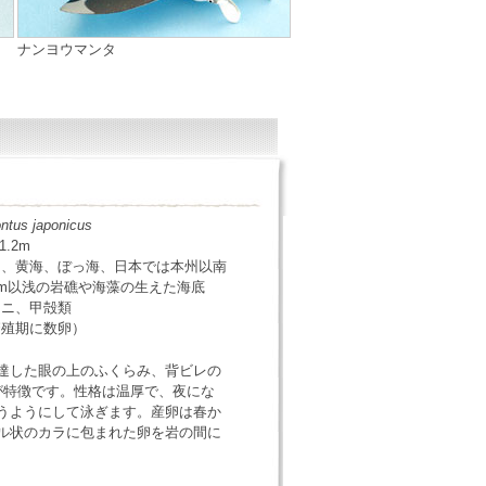
ナンヨウマンタ
ntus japonicus
1.2m
島、黄海、ぼっ海、日本では本州以南
0m以浅の岩礁や海藻の生えた海底
ウニ、甲殻類
繁殖期に数卵）
達した眼の上のふくらみ、背ビレの
が特徴です。性格は温厚で、夜にな
うようにして泳ぎます。産卵は春か
ル状のカラに包まれた卵を岩の間に