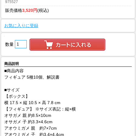
975527
販売価格
3,520円
(税込)
お気に入りに登録
数量
商品説明
■商品内容
フィギュア 5種10個、解説書
■サイズ
【ボックス】
横 17.5 × 縦 10.5 × 高 7.8 cm
【フィギュア】 ※サイズ表記：縦×横
オサガメ 親 約8.5×10cm
オサガメ 子 約3.3×4.6cm
アオウミガメ 親 約7×7cm
アオウミガメ 子 約3.4×4.4cm