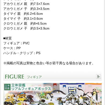
アカウミガメ 親 約7.5×7.6cm
アカウミガメ 子 約3.3×3.5cm
タイマイ 親 約6.2×6.6cm
タイマイ 子 約3.1×3.6cm
クロウミガメ 親 約8×6.5cm
クロウミガメ 子 約3.5×3.9cm
■材質
フィギュア：PVC
ケース：PP
ハンドル・クリップ：PS
※掲載の写真は実物と色合い等が若干異なる場合があります。