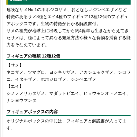
危険なサメNo.1のホホジロザメ、おとなしいジンベエザメなど
特徴のあるサメ8種とエイ4種のフィギュア12種12個のフィギュ
アボックスです。生物の特徴がわかる解説書付。
サメの祖先が地球上に出現してから約4億年も生きながらえてき
たサメは、種によって異なる繁殖方法や様々な食物を捕食する能
力をそなえています。
フィギュアの種類 12種12個
【サメ】
ネコザメ、ツマグロ、ヨシキリザメ、アカシュモクザメ、シロワ
ニ、イタチザメ、ホホジロザメ、ジンベエザメ
【エイ】
シノノメサカタザメ、マダラトビエイ、ヒョウモンオトメエイ、
ナンヨウマンタ
フィギュアボックスの内容
オリジナルボックスの中には、フィギュアと解説書が入ってま
す。