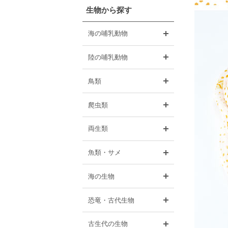
生物から探す
開く
海の哺乳動物
開く
陸の哺乳動物
開く
鳥類
開く
爬虫類
開く
両生類
開く
魚類・サメ
開く
海の生物
開く
恐竜・古代生物
開く
古生代の生物