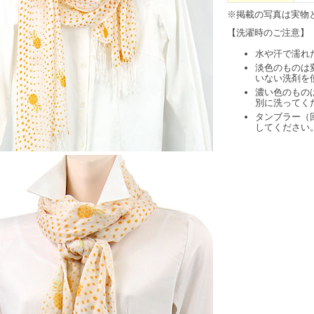
※掲載の写真は実物
【洗濯時のご注意】
水や汗で濡れ
淡色のものは
いない洗剤を
濃い色のもの
別に洗ってく
タンブラー（
してください