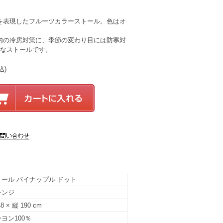
を表現したフルーツカラーストール。色はオ
内の冷房対策に、季節の変わり目には防寒対
利なストールです。
込)
トール パイナップル ドット
レンジ
8 × 縦 190 cm
ヨン100％