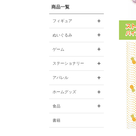
商品一覧
開く
フィギュア
開く
ぬいぐるみ
開く
ゲーム
開く
ステーショナリー
開く
アパレル
開く
ホームグッズ
開く
食品
書籍