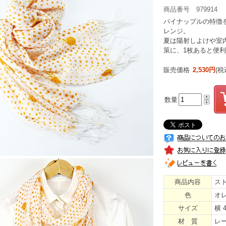
商品番号 979914
パイナップルの特徴
レンジ。
夏は陽射しよけや室
策に、1枚あると便
販売価格
2,530円
(税
数量
商品内容
ス
色
オ
サイズ
横 4
材 質
レー