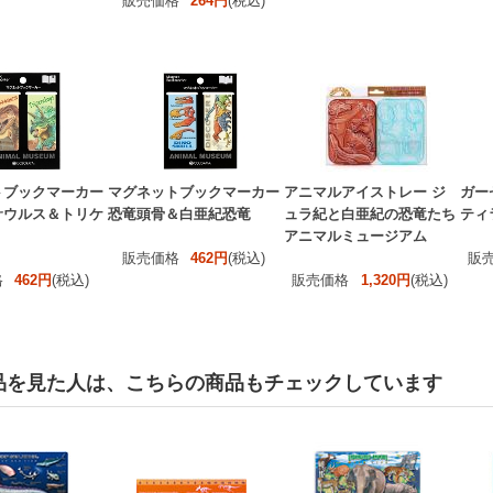
販売価格
264円
(税込)
トブックマーカー
マグネットブックマーカー
アニマルアイストレー ジ
ガー
サウルス＆トリケ
恐竜頭骨＆白亜紀恐竜
ュラ紀と白亜紀の恐竜たち
ティ
アニマルミュージアム
販売価格
462円
(税込)
販
格
462円
(税込)
販売価格
1,320円
(税込)
品を見た人は、こちらの商品もチェックしています