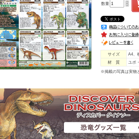
数量
サイズ
A4、横
材 質
ユポ
※掲載の写真は実物