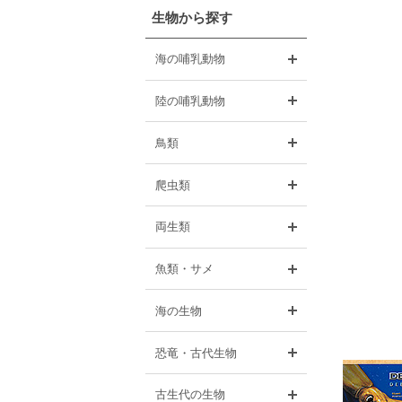
生物から探す
開く
海の哺乳動物
開く
陸の哺乳動物
開く
鳥類
開く
爬虫類
開く
両生類
開く
魚類・サメ
開く
海の生物
開く
恐竜・古代生物
開く
古生代の生物