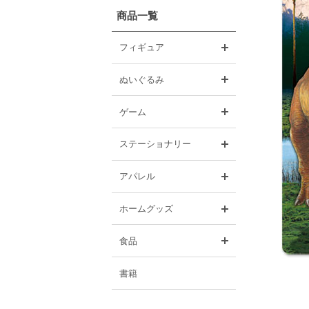
商品一覧
開く
フィギュア
開く
ぬいぐるみ
開く
ゲーム
開く
ステーショナリー
開く
アパレル
開く
ホームグッズ
開く
食品
書籍