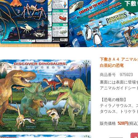
下敷きＡ４ アニマ
白亜紀の恐竜
商品番号 975923
裏面には表面に登場
アニマルガイドシー
【恐竜の種類】
ティラノサウルス、
タウルス、トリケラ
販売価格
528円
(税込