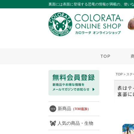
裏面には表面に登場する恐竜の情報が満載の、使いな
TOP
TOP
>
ステ
新商品
（7/30追加）
人気の商品・生物