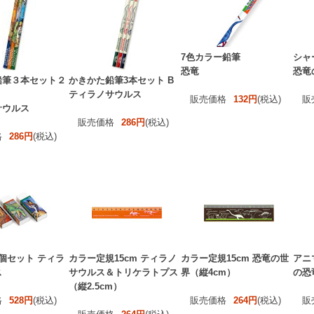
7色カラー鉛筆
シャ
恐竜
恐竜
鉛筆３本セット２
かきかた鉛筆3本セット B
ティラノサウルス
販売価格
132円
(税込)
販
サウルス
販売価格
286円
(税込)
格
286円
(税込)
個セット ティラ
カラー定規15cm ティラノ
カラー定規15cm 恐竜の世
アニ
ス
サウルス＆トリケラトプス
界（縦4cm）
の恐
（縦2.5cm）
格
528円
(税込)
販売価格
264円
(税込)
販