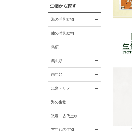
生物から探す
開く
海の哺乳動物
開く
陸の哺乳動物
開く
鳥類
開く
爬虫類
開く
両生類
開く
魚類・サメ
開く
海の生物
開く
恐竜・古代生物
開く
古生代の生物