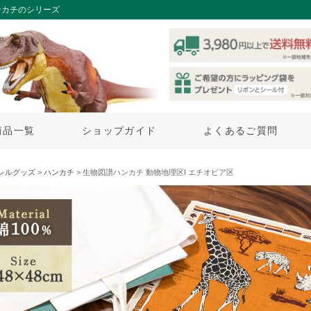
ンカチのシリーズ
商品一覧
ショップガイド
よくあるご質問
レルグッズ
>
ハンカチ
> 生物図譜ハンカチ 動物地理区I エチオピア区