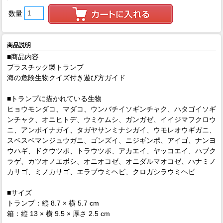
数量
商品説明
■商品内容
プラスチック製トランプ
海の危険生物クイズ付き遊び方ガイド
■トランプに描かれている生物
ヒョウモンダコ、マダコ、ウンバチイソギンチャク、ハタゴイソギ
ンチャク、オニヒトデ、ウミケムシ、ガンガゼ、イイジマフクロウ
ニ、アンボイナガイ、タガヤサンミナシガイ、ウモレオウギガニ、
スベスベマンジュウガニ、ゴンズイ、ニジギンポ、アイゴ、ナンヨ
ウハギ、ドクウツボ、トラウツボ、アカエイ、ヤッコエイ、ハブク
ラゲ、カツオノエボシ、オニオコゼ、オニダルマオコゼ、ハナミノ
カサゴ、ミノカサゴ、エラブウミヘビ、クロガシラウミヘビ
■サイズ
トランプ：縦 8.7 × 横 5.7 cm
箱：縦 13 × 横 9.5 × 厚さ 2.5 cm