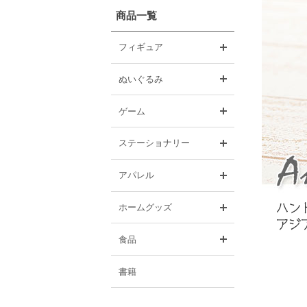
商品一覧
開く
フィギュア
開く
ぬいぐるみ
開く
ゲーム
開く
ステーショナリー
開く
アパレル
開く
ホームグッズ
開く
食品
書籍