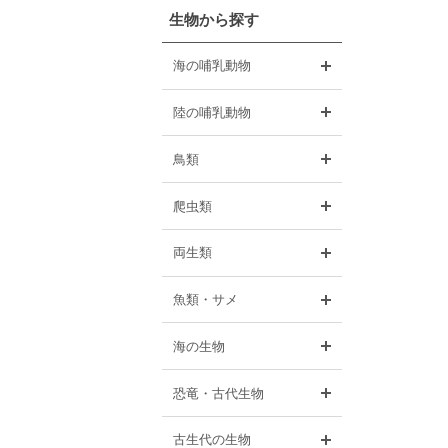
生物から探す
開く
海の哺乳動物
開く
陸の哺乳動物
開く
鳥類
開く
爬虫類
開く
両生類
開く
魚類・サメ
開く
海の生物
開く
恐竜・古代生物
開く
古生代の生物