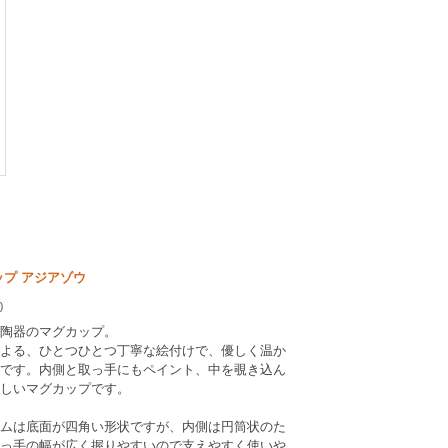
ップ アジアゾウ
0
陶器のマグカップ。
よる、ひとつひとつ丁寧な絵付けで、優しく温か
です。内側と取っ手にもペイント、中を覗き込ん
しいマグカップです。
ムは底面が四角い形状ですが、内側は円筒状のた
っ手の幅が広く握りやすいので支えやすく使いや