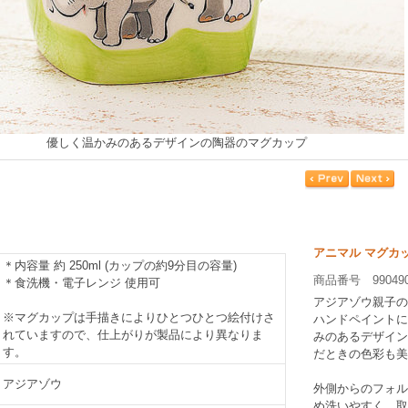
優しく温かみのあるデザインの陶器のマグカップ
アニマル マグカ
＊内容量 約 250ml (カップの約9分目の容量)
商品番号 99049
＊食洗機・電子レンジ 使用可
アジアゾウ親子の
※マグカップは手描きによりひとつひとつ絵付けさ
ハンドペイントに
れていますので、仕上がりが製品により異なりま
みのあるデザイン
す。
だときの色彩も美
アジアゾウ
外側からのフォル
め洗いやすく、取