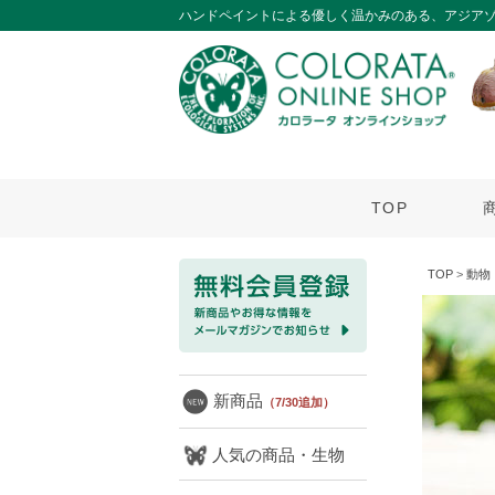
ハンドペイントによる優しく温かみのある、アジア
TOP
TOP
>
動物
新商品
（7/30追加）
人気の商品・生物