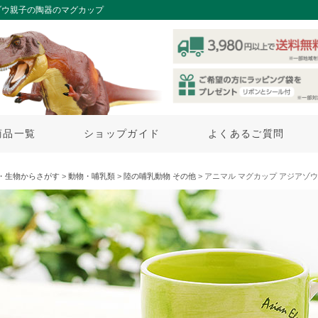
ゾウ親子の陶器のマグカップ
商品一覧
ショップガイド
よくあるご質問
・生物からさがす
>
動物・哺乳類
>
陸の哺乳動物 その他
> アニマル マグカップ アジアゾウ