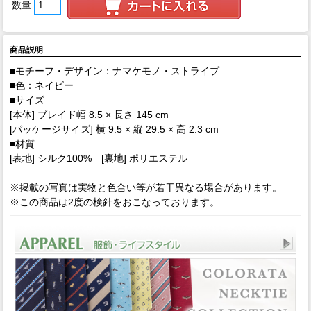
数量
商品説明
■モチーフ・デザイン：ナマケモノ・ストライプ
■色：ネイビー
■サイズ
[本体] ブレイド幅 8.5 × 長さ 145 cm
[パッケージサイズ] 横 9.5 × 縦 29.5 × 高 2.3 cm
■材質
[表地] シルク100% [裏地] ポリエステル
※掲載の写真は実物と色合い等が若干異なる場合があります。
※この商品は2度の検針をおこなっております。