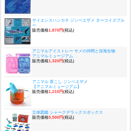
サイエンスハンカチ ジンベエザメ ターコイズブル
ー
販売価格
1,870円
(税込)
アニマルアイストレー サメの仲間と深海生物
アニマルミュージアム
販売価格
1,320円
(税込)
アニマル 茶こし ジンベエザメ
【アニマルミュージアム】
販売価格
1,210円
(税込)
立体図鑑 シャークデラックスボックス
販売価格
5,500円
(税込)