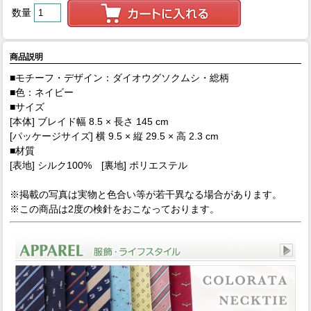
数量
商品説明
■モチーフ・デザイン：ダイオウグソクムシ・総柄
■色：ネイビー
■サイズ
[本体] ブレイド幅 8.5 × 長さ 145 cm
[パッケージサイズ] 横 9.5 × 縦 29.5 × 高 2.3 cm
■材質
[表地] シルク100% [裏地] ポリエステル
※掲載の写真は実物と色合い等が若干異なる場合があります。
※この商品は2度の検針をおこなっております。