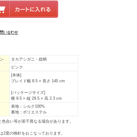
ン
タカアシガニ・総柄
ピンク
[本体]
ブレイド幅 8.5 × 長さ 145 cm
[パッケージサイズ]
横 9.5 × 縦 29.5 × 高 2.3 cm
表地：シルク100%
裏地：ポリエステル
と色合い等が若干異なる場合があります。
は2度の検針をおこなっております。