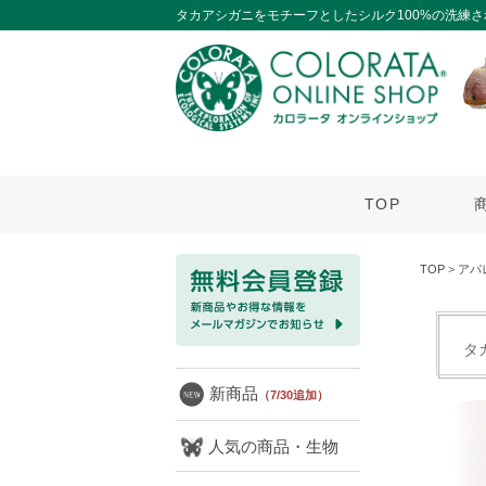
タカアシガニをモチーフとしたシルク100%の洗練
TOP
TOP
>
アパ
タ
新商品
（7/30追加）
人気の商品・生物