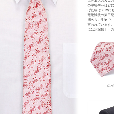
世界最大のカニの
の甲幅40㎝ほど
げた幅は3.5m
竜絶滅後の第三紀
源の古い生物で、
言われています。
には水深数十ｍの
ピン