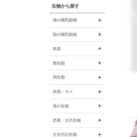
生物から探す
開く
海の哺乳動物
開く
陸の哺乳動物
開く
鳥類
開く
爬虫類
開く
両生類
開く
魚類・サメ
開く
海の生物
開く
恐竜・古代生物
開く
古生代の生物