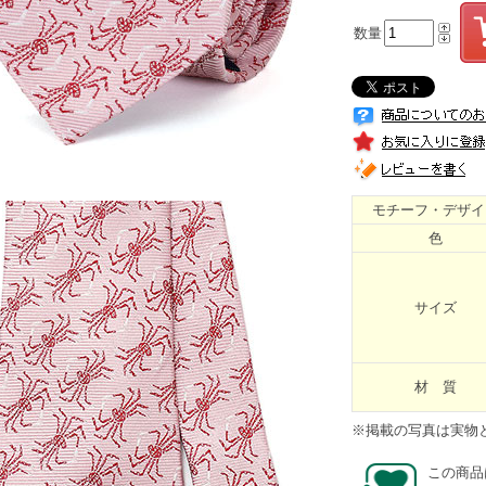
数量
モチーフ・デザイ
色
サイズ
材 質
※掲載の写真は実物
この商品