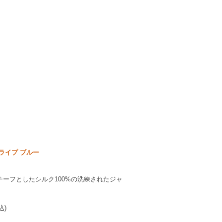
ライプ ブルー
ーフとしたシルク100%の洗練されたジャ
。
込)