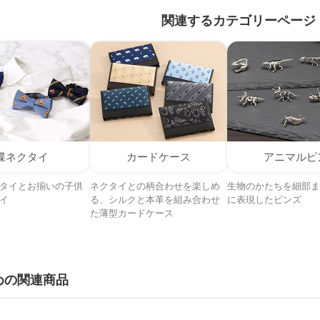
関連するカテゴリーページ
蝶ネクタイ
カードケース
アニマルピ
タイとお揃いの子供
ネクタイとの柄合わせを楽しめ
生物のかたちを細部ま
イ
る、シルクと本革を組み合わせ
に表現したピンズ
た薄型カードケース
めの関連商品