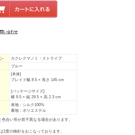
ン
カクレクマノミ・ストライプ
ブルー
[本体]
ブレイド幅 8.5 × 長さ 145 cm
[パッケージサイズ]
横 9.5 × 縦 29.5 × 高 2.3 cm
表地：シルク100%
裏地：ポリエステル
と色合い等が若干異なる場合があります。
は2度の検針をおこなっております。