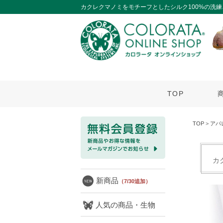
カクレクマノミをモチーフとしたシルク100%の洗
TOP
TOP
>
アパ
カ
新商品
（7/30追加）
人気の商品・生物