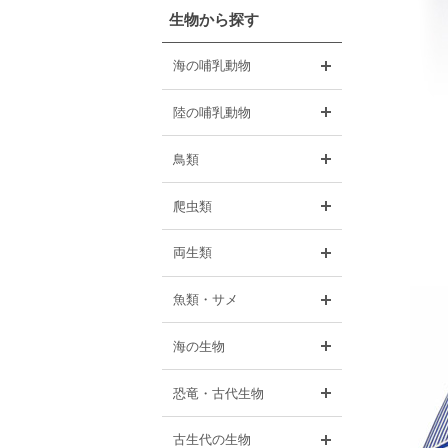
生物から探す
開く
海の哺乳動物
開く
陸の哺乳動物
開く
鳥類
開く
爬虫類
開く
両生類
開く
魚類・サメ
開く
海の生物
開く
恐竜・古代生物
開く
古生代の生物