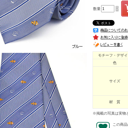
数量
モチーフ・デザイ
色
サイズ
材 質
※掲載の写真は実物
この商品