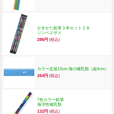
かきかた鉛筆３本セット２Ｂ
ジンベエザメ
286円
(税込)
カラー定規15cm 海の哺乳類（縦4cm）
264円
(税込)
7色カラー鉛筆
海洋性哺乳類
132円
(税込)