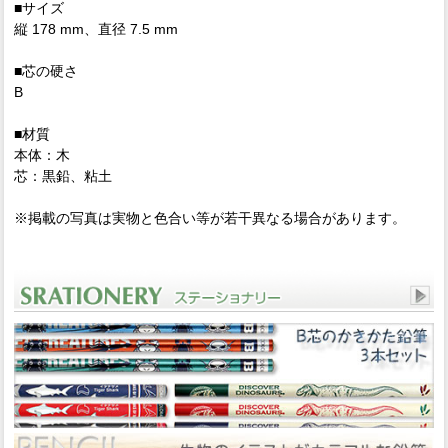
■サイズ
縦 178 mm、直径 7.5 mm
■芯の硬さ
B
■材質
本体：木
芯：黒鉛、粘土
※掲載の写真は実物と色合い等が若干異なる場合があります。