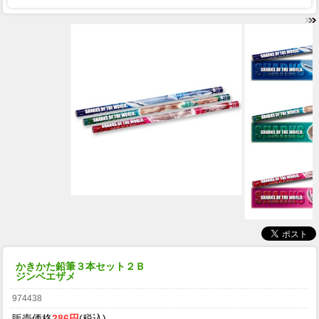
かきかた鉛筆３本セット２Ｂ
ジンベエザメ
974438
販売価格
286円
(税込)