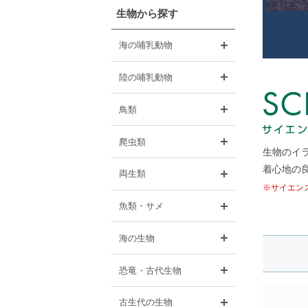
生物から探す
開く
海の哺乳動物
開く
陸の哺乳動物
開く
鳥類
開く
爬虫類
生物のイ
着心地の
開く
両生類
※サイエン
開く
魚類・サメ
開く
海の生物
開く
恐竜・古代生物
開く
古生代の生物