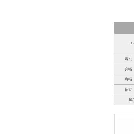
サ
着丈
身幅
肩幅
袖丈
脇