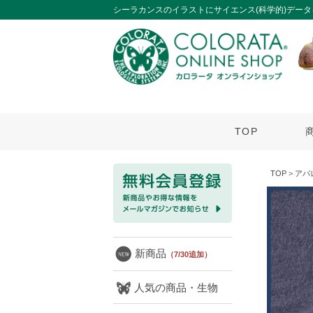
シーラカンスのイラストにサイエンス(科学的)データ
TOP
TOP
>
アパ
新商品
（7/30追加）
人気の商品・生物