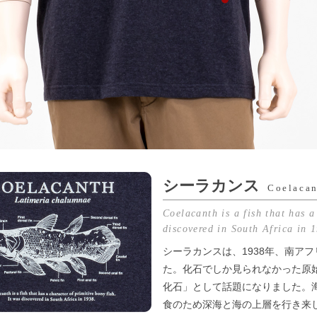
シーラカンス
Coelaca
Coelacanth is a fish that has a
discovered in South Africa in 
シーラカンスは、1938年、南ア
た。化石でしか見られなかった原
化石」として話題になりました。
食のため深海と海の上層を行き来