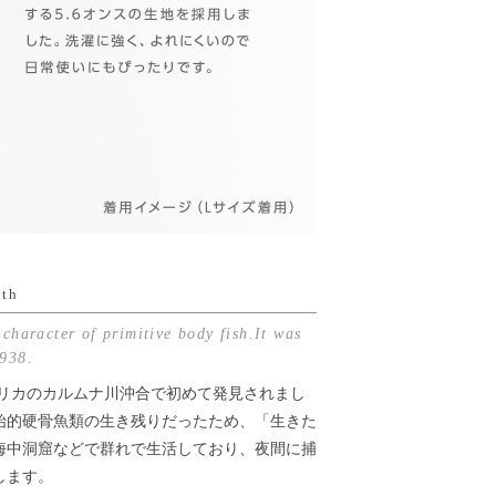
nth
 character of primitive body fish.It was
1938.
フリカのカルムナ川沖合で初めて発見されまし
始的硬骨魚類の生き残りだったため、「生きた
海中洞窟などで群れで生活しており、夜間に捕
します。