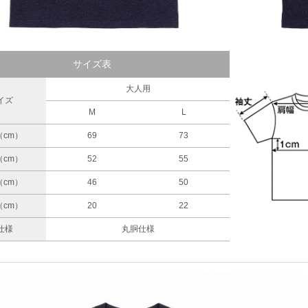
サイズ表
大人用
イズ
M
L
（cm）
69
73
（cm）
52
55
（cm）
46
50
（cm）
20
22
仕様
丸胴仕様