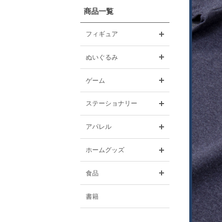
商品一覧
開く
フィギュア
開く
ぬいぐるみ
開く
ゲーム
開く
ステーショナリー
開く
アパレル
開く
ホームグッズ
開く
食品
書籍