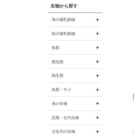
生物から探す
開く
海の哺乳動物
開く
陸の哺乳動物
開く
鳥類
開く
爬虫類
開く
両生類
開く
魚類・サメ
開く
海の生物
開く
恐竜・古代生物
開く
古生代の生物