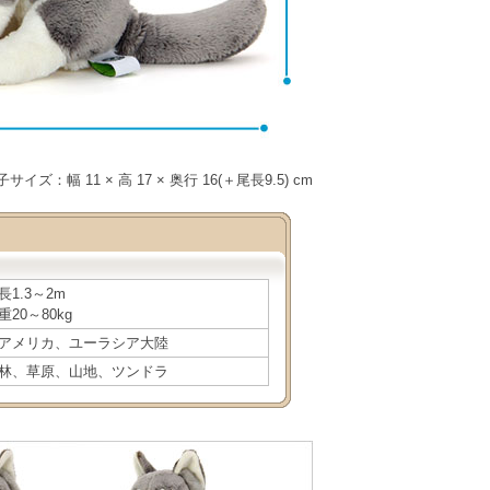
子サイズ：幅 11 × 高 17 × 奥行 16(＋尾長9.5) cm
長1.3～2m
重20～80kg
アメリカ、ユーラシア大陸
林、草原、山地、ツンドラ