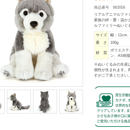
商品番号 983058
リアルアニマルファ
家族の絆・愛・温か
ルファミリーぬいぐ
サイズ
幅：11cm、
重 さ
100g
ポリエステ
材 質
ン、AS樹脂
※ぬいぐるみの生産
個性が生まれます。
すがご了承ください