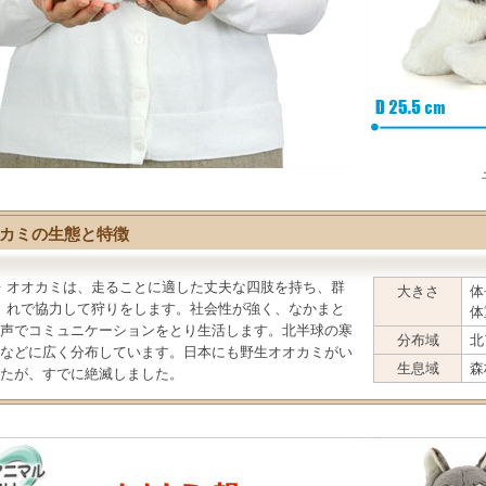
カミの生態と特徴
オオカミ
は、走ることに適した丈夫な四肢を持ち、群
大きさ
体
れで協力して狩りをします。社会性が強く、なかまと
体
声でコミュニケーションをとり生活します。北半球の寒
分布域
北
などに広く分布しています。日本にも野生オオカミがい
生息域
森
たが、すでに絶滅しました。