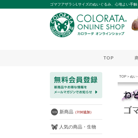
ゴマフアザラシLサイズのぬいぐるみ、心地よい手触
TOP
TOP
>
ぬい
新商品
（7/30追加）
人気の商品・生物