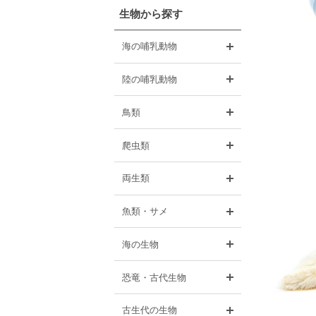
生物から探す
開く
海の哺乳動物
開く
陸の哺乳動物
開く
鳥類
開く
爬虫類
開く
両生類
開く
魚類・サメ
開く
海の生物
開く
恐竜・古代生物
開く
古生代の生物