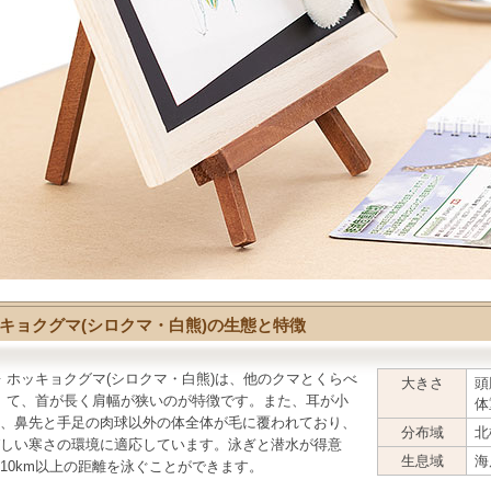
キョクグマ(シロクマ・白熊)の生態と特徴
ホッキョクグマ(シロクマ・白熊)
は、他のクマとくらべ
大きさ
頭
て、首が長く肩幅が狭いのが特徴です。また、耳が小
体
、鼻先と手足の肉球以外の体全体が毛に覆われており、
分布域
北
しい寒さの環境に適応しています。泳ぎと潜水が得意
生息域
海
10km以上の距離を泳ぐことができます。