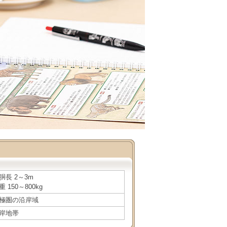
胴長 2～3m
重 150～800kg
極圏の沿岸域
岸地帯