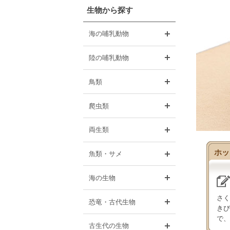
生物から探す
開く
海の哺乳動物
開く
陸の哺乳動物
開く
鳥類
開く
爬虫類
開く
両生類
ホッ
開く
魚類・サメ
開く
海の生物
さく
開く
恐竜・古代生物
きび
で、
開く
古生代の生物