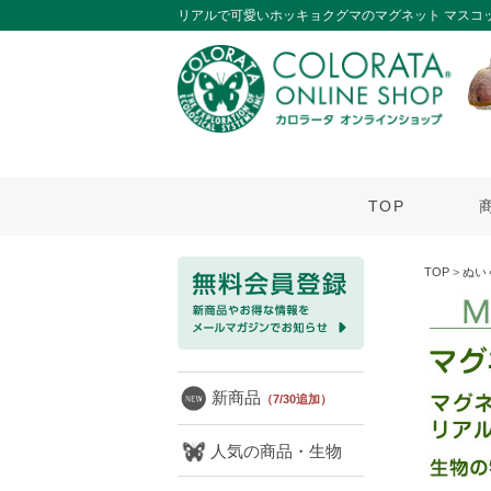
リアルで可愛いホッキョクグマのマグネット マスコ
TOP
TOP
>
ぬい
新商品
（7/30追加）
人気の商品・生物