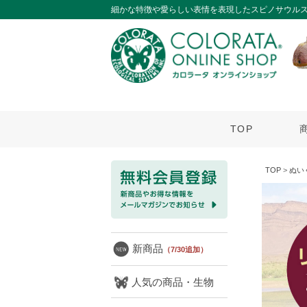
細かな特徴や愛らしい表情を表現したスピノサウル
TOP
TOP
>
ぬい
新商品
（7/30追加）
人気の商品・生物