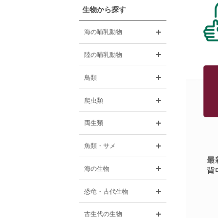
生物から探す
開く
海の哺乳動物
開く
陸の哺乳動物
開く
鳥類
開く
爬虫類
開く
両生類
開く
魚類・サメ
開く
海の生物
開く
恐竜・古代生物
開く
古生代の生物