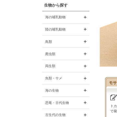
生物から探す
開く
海の哺乳動物
開く
陸の哺乳動物
開く
鳥類
開く
爬虫類
開く
両生類
開く
魚類・サメ
モサ
開く
海の生物
開く
恐竜・古代生物
トカ
で発
開く
古生代の生物