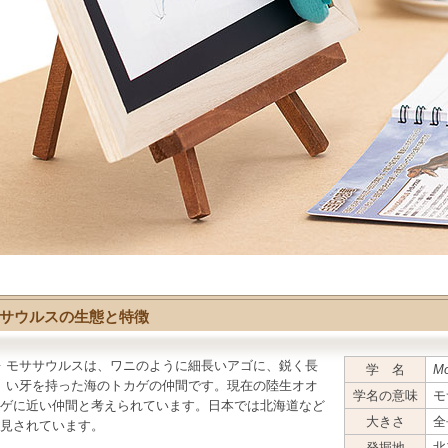
サウルスの生態と特徴
モササウルス
は、ワニのように細長いアゴに、鋭く長
学 名
Mo
い牙を持った海のトカゲの仲間です。現在の陸生オオ
学名の意味
モ
ゲに近い仲間と考えられています。日本では北海道など
大きさ
全
見されています。
発掘地
北