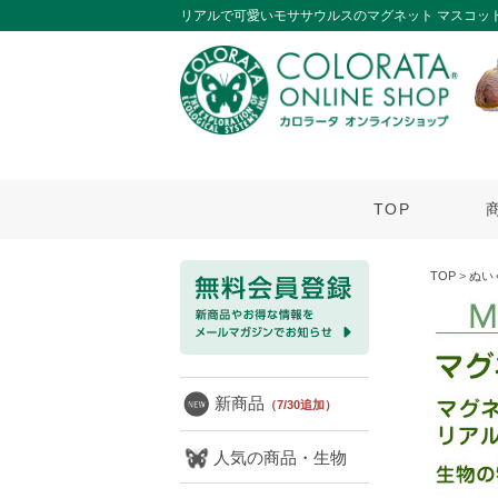
リアルで可愛いモササウルスのマグネット マスコッ
TOP
TOP
>
ぬい
新商品
（7/30追加）
人気の商品・生物